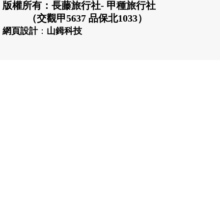
版權所有：長藤旅行社- 甲種旅行社
（交觀甲5637 品保北1033）
網頁設計
：
山鉧科技