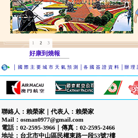
1
2
3
好康到燒報
│國際主要城市天氣預測│
各國簽證資料│
辦理
聯絡人：賴榮家｜代表人：賴榮家
Mail：osman0977@gmail.com
電話：02-2595-3966｜傳真：02-2595-2466
地址：台北市中山區民權東路一段53號7樓