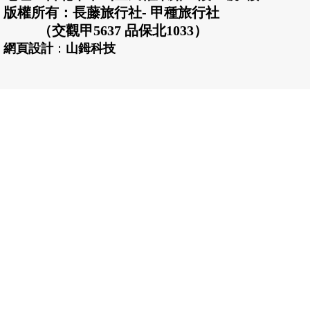
版權所有：長藤旅行社- 甲種旅行社
（交觀甲5637 品保北1033）
網頁設計
：
山鉧科技