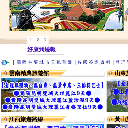
1
2
3
好康到燒報
│國際主要城市天氣預測│
各國簽證資料│
辦理
雲南精典旅遊館
山東
江西旅遊路線
黃山